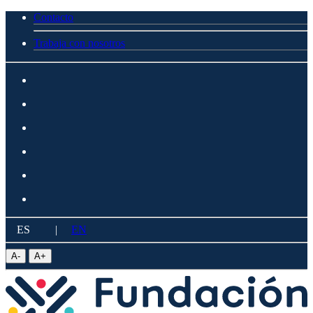
Contacto
Trabaja con nosotros
ES
|
EN
A
-
A
+