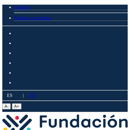
Contacto
Trabaja con nosotros
ES
|
EN
A
-
A
+