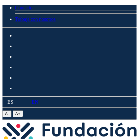
Contacto
Trabaja con nosotros
ES
|
EN
A
-
A
+