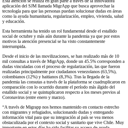
Esta atención se realiza en gran parte a través de la innovadora
aplicación del SJM llamada MigrApp que busca aprovechar la
tecnología para que las personas puedan solucionar dudas en áreas
como la ayuda humanitaria, regularización, empleo, vivienda, salud
y educación.
Esta herramienta ha tenido un rol fundamental desde el estallido
social de octubre y más aún durante la pandemia ya que por estos
motivos la atención presencial se ha visto constantemente
interrumpida.
Desde el inicio de las movilizaciones, se han realizado más de 10
mil consultas a través de MigrApp, donde un 45.5% corresponden a
dudas vinculadas con el proceso de regularización, las que fueron
realizadas principalmente por ciudadanos venezolanos (63,5%),
colombianos (12%) y haitianos (8,3%). Tras la llegada de la
pandemia las consutas a través de la plataforma se cuadruplicaron en
comparación con lo ocurrido durante el período más álgido del
estallido social y se quintuplicaron respecto a los meses previos al
Coronavirus (entre enero y marzo).
“A través de Migrapp nos hemos mantenido en contacto estrecho
con migrantes y refugiados, solucionando dudas y entregando
información vital para que su integración al país se vea menos
obstaculizada por el contexto social y sanitario que vive Chile. Muy
importante en estos días ha sido facilitar su acceso de ayuda