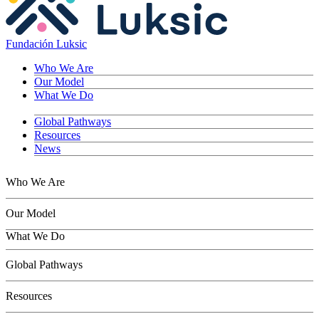
Fundación Luksic
Who We Are
Our Model
What We Do
Global Pathways
Resources
News
Who We Are
Our Model
What We Do
Children
Global Pathways
Youth
Adults
Resources
Seniors
Conservation