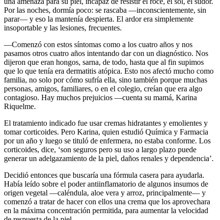
una amenaza para su piel, incapaz de resistir el roce, el sol, el sudor.
Por las noches, dormía poco: se rascaba —inconscientemente, sin
parar— y eso la mantenía despierta. El ardor era simplemente
insoportable y las lesiones, frecuentes.
—Comenzó con estos síntomas como a los cuatro años y nos
pasamos otros cuatro años intentando dar con un diagnóstico. Nos
dijeron que eran hongos, sarna, de todo, hasta que al fin supimos
que lo que tenía era dermatitis atópica. Esto nos afectó mucho como
familia, no solo por cómo sufría ella, sino también porque muchas
personas, amigos, familiares, o en el colegio, creían que era algo
contagioso. Hay muchos prejuicios —cuenta su mamá, Karina
Riquelme.
El tratamiento indicado fue usar cremas hidratantes y emolientes y
tomar corticoides. Pero Karina, quien estudió Química y Farmacia
por un año y luego se tituló de enfermera, no estaba conforme. Los
corticoides, dice, ‘son seguros pero su uso a largo plazo puede
generar un adelgazamiento de la piel, daños renales y dependencia’.
Decidió entonces que buscaría una fórmula casera para ayudarla.
Había leído sobre el poder antiinflamatorio de algunos insumos de
origen vegetal —caléndula, aloe vera y arroz, principalmente— y
comenzó a tratar de hacer con ellos una crema que los aprovechara
en la máxima concentración permitida, para aumentar la velocidad
de respuesta de la piel.