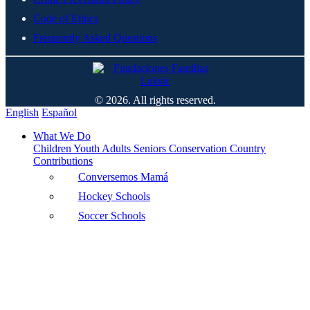
Code of Ethics
Frequently Asked Questions
© 2026. All rights reserved.
English
Español
What We Do
Children
Youth
Adults
Seniors
Conservation
Country
Contributions
Conversemos Mamá
Hockey Schools
Soccer Schools