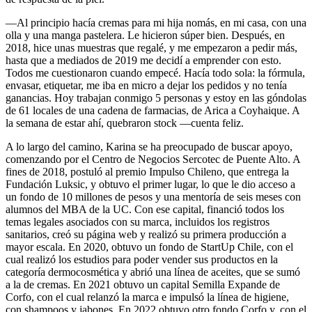
—Al principio hacía cremas para mi hija nomás, en mi casa, con una
olla y una manga pastelera. Le hicieron súper bien. Después, en
2018, hice unas muestras que regalé, y me empezaron a pedir más,
hasta que a mediados de 2019 me decidí a emprender con esto.
Todos me cuestionaron cuando empecé. Hacía todo sola: la fórmula,
envasar, etiquetar, me iba en micro a dejar los pedidos y no tenía
ganancias. Hoy trabajan conmigo 5 personas y estoy en las góndolas
de 61 locales de una cadena de farmacias, de Arica a Coyhaique. A
la semana de estar ahí, quebraron stock —cuenta feliz.
A lo largo del camino, Karina se ha preocupado de buscar apoyo,
comenzando por el Centro de Negocios Sercotec de Puente Alto. A
fines de 2018, postuló al premio Impulso Chileno, que entrega la
Fundación Luksic, y obtuvo el primer lugar, lo que le dio acceso a
un fondo de 10 millones de pesos y una mentoría de seis meses con
alumnos del MBA de la UC. Con ese capital, financió todos los
temas legales asociados con su marca, incluidos los registros
sanitarios, creó su página web y realizó su primera producción a
mayor escala. En 2020, obtuvo un fondo de StartUp Chile, con el
cual realizó los estudios para poder vender sus productos en la
categoría dermocosmética y abrió una línea de aceites, que se sumó
a la de cremas. En 2021 obtuvo un capital Semilla Expande de
Corfo, con el cual relanzó la marca e impulsó la línea de higiene,
con shampoos y jabones. En 2022 obtuvo otro fondo Corfo y, con el