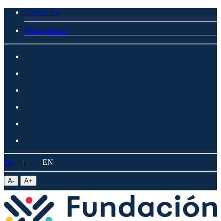
Contact Us
Work with us
ES
|
EN
A
-
A
+