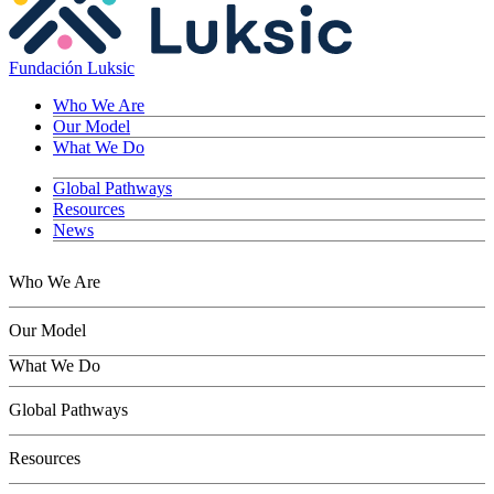
Fundación Luksic
Who We Are
Our Model
What We Do
Global Pathways
Resources
News
Who We Are
Our Model
What We Do
Children
Global Pathways
Youth
Adults
Resources
Seniors
Conservation