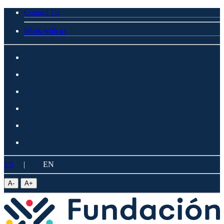
Contact Us
Work with us
ES
|
EN
A
-
A
+