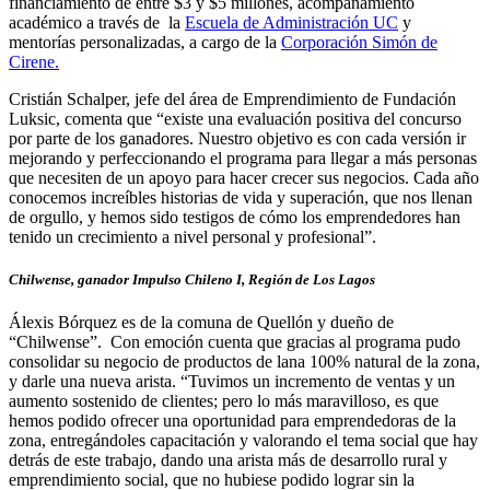
financiamiento de entre $3 y $5 millones, acompañamiento
académico a través de la
Escuela de Administración UC
y
mentorías personalizadas, a cargo de la
Corporación Simón de
Cirene.
Cristián Schalper, jefe del área de Emprendimiento de Fundación
Luksic, comenta que “existe una evaluación positiva del concurso
por parte de los ganadores. Nuestro objetivo es con cada versión ir
mejorando y perfeccionando el programa para llegar a más personas
que necesiten de un apoyo para hacer crecer sus negocios. Cada año
conocemos increíbles historias de vida y superación, que nos llenan
de orgullo, y hemos sido testigos de cómo los emprendedores han
tenido un crecimiento a nivel personal y profesional”.
Chilwense, ganador Impulso Chileno I, Región de Los Lagos
Álexis Bórquez es de la comuna de Quellón y dueño de
“Chilwense”. Con emoción cuenta que gracias al programa pudo
consolidar su negocio de productos de lana 100% natural de la zona,
y darle una nueva arista. “Tuvimos un incremento de ventas y un
aumento sostenido de clientes; pero lo más maravilloso, es que
hemos podido ofrecer una oportunidad para emprendedoras de la
zona, entregándoles capacitación y valorando el tema social que hay
detrás de este trabajo, dando una arista más de desarrollo rural y
emprendimiento social, que no hubiese podido lograr sin la