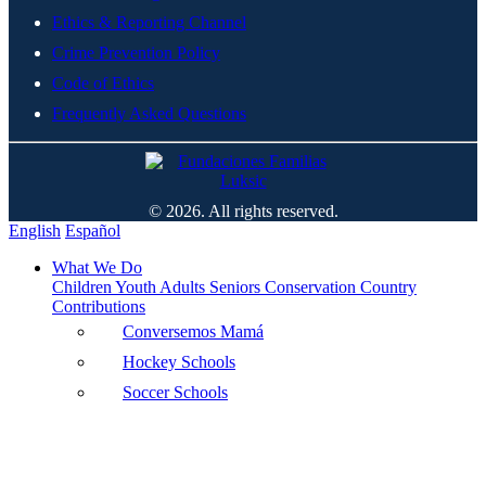
Ethics & Reporting Channel
Crime Prevention Policy
Code of Ethics
Frequently Asked Questions
© 2026. All rights reserved.
English
Español
What We Do
Children
Youth
Adults
Seniors
Conservation
Country
Contributions
Conversemos Mamá
Hockey Schools
Soccer Schools