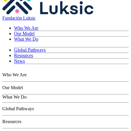
Fundación Luksic
Who We Are
Our Model
What We Do
Global Pathways
Resources
News
Who We Are
Our Model
What We Do
Children
Global Pathways
Youth
Adults
Resources
Seniors
Conservation