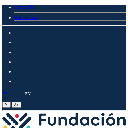
Contact Us
Work with us
ES
|
EN
A
-
A
+