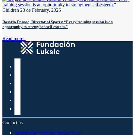
Children
23 de February, 2026
Rosario Donoso, Director of Sports: “Every training session is an
opportunity to strengthen self-esteem.”
Read more
Contact us
informaciones@fundacionluksic.cl