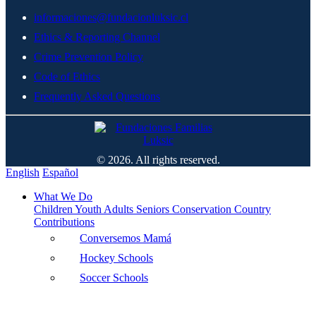
informaciones@fundacionluksic.cl
Ethics & Reporting Channel
Crime Prevention Policy
Code of Ethics
Frequently Asked Questions
© 2026. All rights reserved.
English
Español
What We Do
Children
Youth
Adults
Seniors
Conservation
Country
Contributions
Conversemos Mamá
Hockey Schools
Soccer Schools