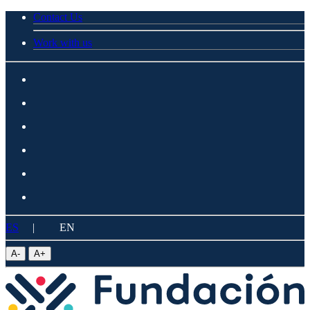
Contact Us
Work with us
ES
|
EN
A
-
A
+