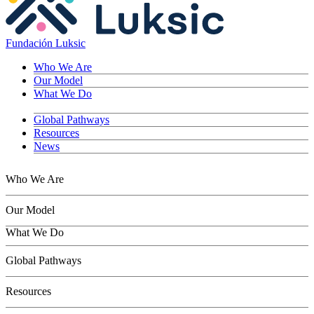
Fundación Luksic
Who We Are
Our Model
What We Do
Global Pathways
Resources
News
Who We Are
Our Model
What We Do
Children
Global Pathways
Youth
Adults
Resources
Seniors
Conservation