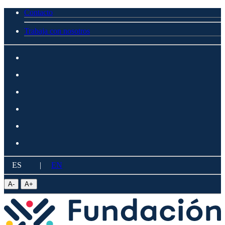
Contacto
Trabaja con nosotros
ES
|
EN
A
-
A
+