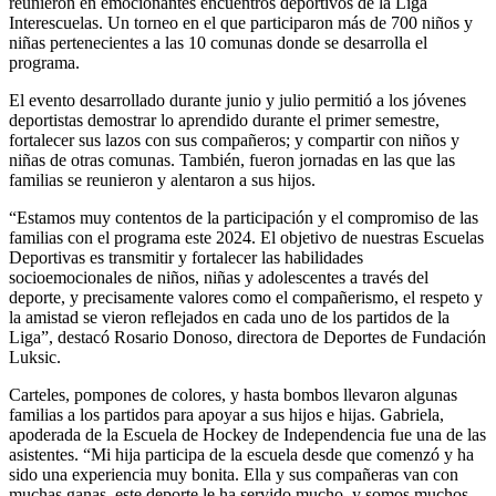
reunieron en emocionantes encuentros deportivos de la Liga
Interescuelas. Un torneo en el que participaron más de 700 niños y
niñas pertenecientes a las 10 comunas donde se desarrolla el
programa.
El evento desarrollado durante junio y julio permitió a los jóvenes
deportistas demostrar lo aprendido durante el primer semestre,
fortalecer sus lazos con sus compañeros; y compartir con niños y
niñas de otras comunas. También, fueron jornadas en las que las
familias se reunieron y alentaron a sus hijos.
“Estamos muy contentos de la participación y el compromiso de las
familias con el programa este 2024. El objetivo de nuestras Escuelas
Deportivas es transmitir y fortalecer las habilidades
socioemocionales de niños, niñas y adolescentes a través del
deporte, y precisamente valores como el compañerismo, el respeto y
la amistad se vieron reflejados en cada uno de los partidos de la
Liga”, destacó Rosario Donoso, directora de Deportes de Fundación
Luksic.
Carteles, pompones de colores, y hasta bombos llevaron algunas
familias a los partidos para apoyar a sus hijos e hijas. Gabriela,
apoderada de la Escuela de Hockey de Independencia fue una de las
asistentes. “Mi hija participa de la escuela desde que comenzó y ha
sido una experiencia muy bonita. Ella y sus compañeras van con
muchas ganas, este deporte le ha servido mucho, y somos muchos