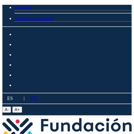
Contacto
Trabaja con nosotros
ES
|
EN
A
-
A
+