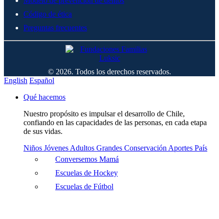
Modelo de prevención de delitos
Código de ética
Preguntas frecuentes
© 2026. Todos los derechos reservados.
English
Español
Qué hacemos
Nuestro propósito es impulsar el desarrollo de Chile,
confiando en las capacidades de las personas, en cada etapa
de sus vidas.
Niños
Jóvenes
Adultos
Grandes
Conservación
Aportes País
Conversemos Mamá
Escuelas de Hockey
Escuelas de Fútbol