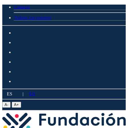
Contacto
Trabaja con nosotros
ES
|
EN
A
-
A
+