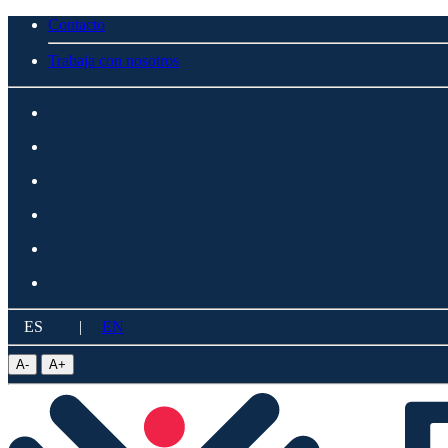
Contacto
Trabaja con nosotros
ES
|
EN
A
-
A
+