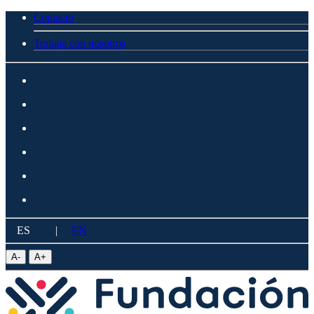
Contacto
Trabaja con nosotros
ES
|
EN
A
-
A
+