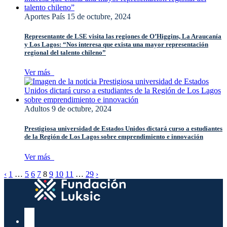
Aportes País
15 de octubre, 2024
Representante de LSE visita las regiones de O’Higgins, La Araucanía
y Los Lagos: “Nos interesa que exista una mayor representación
regional del talento chileno”
Ver más
Adultos
9 de octubre, 2024
Prestigiosa universidad de Estados Unidos dictará curso a estudiantes
de la Región de Los Lagos sobre emprendimiento e innovación
Ver más
‹
1
…
5
6
7
8
9
10
11
…
29
›