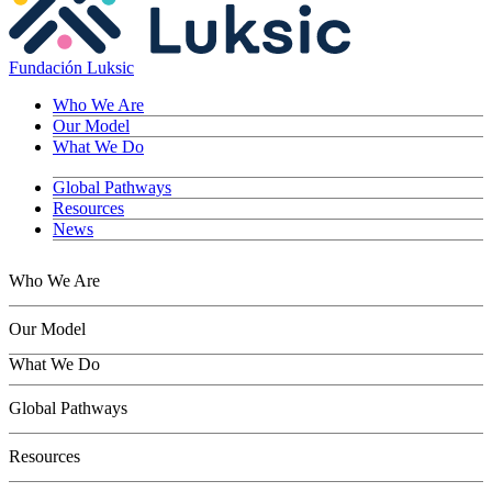
Fundación Luksic
Who We Are
Our Model
What We Do
Global Pathways
Resources
News
Who We Are
Our Model
What We Do
Children
Global Pathways
Youth
Adults
Resources
Seniors
Conservation