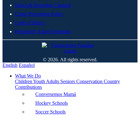
Ethics & Reporting Channel
Crime Prevention Policy
Code of Ethics
Frequently Asked Questions
© 2026. All rights reserved.
English
Español
What We Do
Children
Youth
Adults
Seniors
Conservation
Country
Contributions
Conversemos Mamá
Hockey Schools
Soccer Schools