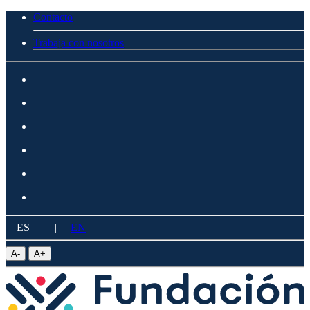
Contacto
Trabaja con nosotros
ES
|
EN
A
-
A
+