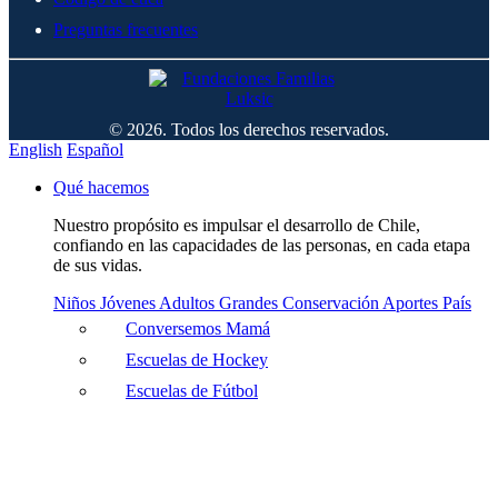
Preguntas frecuentes
© 2026. Todos los derechos reservados.
English
Español
Qué hacemos
Nuestro propósito es impulsar el desarrollo de Chile,
confiando en las capacidades de las personas, en cada etapa
de sus vidas.
Niños
Jóvenes
Adultos
Grandes
Conservación
Aportes País
Conversemos Mamá
Escuelas de Hockey
Escuelas de Fútbol