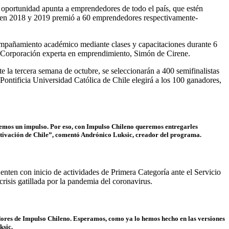
a oportunidad apunta a emprendedores de todo el país, que estén
ue en 2018 y 2019 premió a 60 emprendedores respectivamente-
ompañamiento académico mediante clases y capacitaciones durante 6
a Corporación experta en emprendimiento, Simón de Cirene.
e la tercera semana de octubre, se seleccionarán a 400 semifinalistas
ontificia Universidad Católica de Chile elegirá a los 100 ganadores,
demos un impulso. Por eso, con Impulso Chileno queremos entregarles
activación de Chile”, comentó Andrónico Luksic, creador del programa.
nten con inicio de actividades de Primera Categoría ante el Servicio
risis gatillada por la pandemia del coronavirus.
dores de Impulso Chileno. Esperamos, como ya lo hemos hecho en las versiones
ksic.