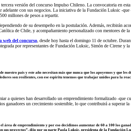
la tercera versión del concurso Impulso Chileno. La convocatoria en est
uir adelante con sus negocios. La iniciativa de la Fundación Luksic -q
00 millones de pesos a repartir.
 dependiendo de su desempeño en la postulación. Además, recibirán ac
 Católica de Chile, y acompañamiento personalizado con mentores de l
a web del concurso
, desde hoy hasta el domingo 11 de octubre. Durant
tegrada por representantes de Fundación Luksic, Simón de Cirene y la P
e nuestro país y este año necesitan más que nunca que los apoyemos y que les 
ores son resilientes, con ese espíritu tenemos que trabajar unidos para la re
miar a quienes han desarrollado un emprendimiento formalizado -que cue
os ganadores un crecimiento sostenible, lo que contribuirá a superar la c
en el área de emprendimiento y por eso decidimos aumentar de 60 a 100 los gana
n sus proyectos”, dijo por su parte Paola Luksic, presidenta de la Fundación Lu