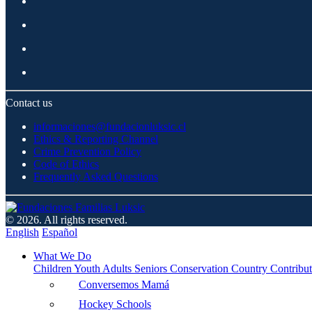
Contact us
informaciones@fundacionluksic.cl
Ethics & Reporting Channel
Crime Prevention Policy
Code of Ethics
Frequently Asked Questions
© 2026. All rights reserved.
English
Español
What We Do
Children
Youth
Adults
Seniors
Conservation
Country Contribut
Conversemos Mamá
Hockey Schools