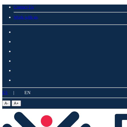
Contact Us
Work with us
ES
|
EN
A
-
A
+