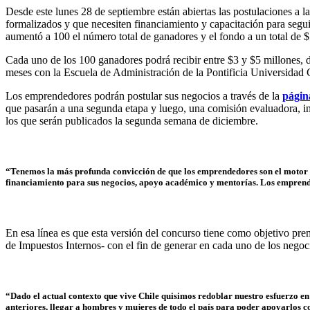
Desde este lunes 28 de septiembre están abiertas las postulaciones a 
formalizados y que necesiten financiamiento y capacitación para seg
aumentó a 100 el número total de ganadores y el fondo a un total de $5
Cada uno de los 100 ganadores podrá recibir entre $3 y $5 millones,
meses con la Escuela de Administración de la Pontificia Universidad
Los emprendedores podrán postular sus negocios a través de la
págin
que pasarán a una segunda etapa y luego, una comisión evaluadora, in
los que serán publicados la segunda semana de diciembre.
“Tenemos la más profunda convicción de que los emprendedores son el motor d
financiamiento para sus negocios, apoyo académico y mentorías. Los emprended
En esa línea es que esta versión del concurso tiene como objetivo pre
de Impuestos Internos- con el fin de generar en cada uno de los negoci
“Dado el actual contexto que vive Chile quisimos redoblar nuestro esfuerzo 
anteriores, llegar a hombres y mujeres de todo el país para poder apoyarlos co