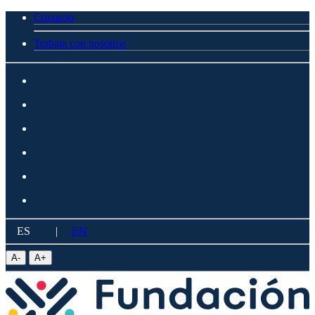
Contacto
Trabaja con nosotros
ES
|
EN
A
-
A
+