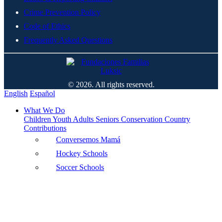
Crime Prevention Policy
Code of Ethics
Frequently Asked Questions
© 2026. All rights reserved.
English
Español
What We Do
Children
Youth
Adults
Seniors
Conservation
Country
Contributions
Conversemos Mamá
Hockey Schools
Soccer Schools