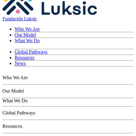
Fundación Luksic
Who We Are
Our Model
What We Do
Global Pathways
Resources
News
Who We Are
Our Model
What We Do
Children
Global Pathways
Youth
Adults
Resources
Seniors
Conservation