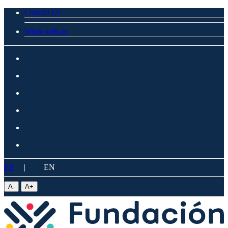
Contact Us
Work with us
ES
|
EN
A
-
A
+