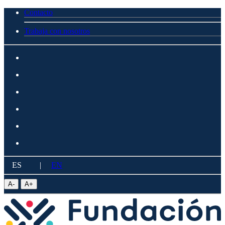
Contacto
Trabaja con nosotros
ES
|
EN
A
-
A
+