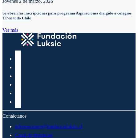
Jóvenes
2 de marzo, 2026
Se abren las inscripciones para programa Aspiraciones dirigido a colegios
TP en todo Chile
Ver más
Contáctanos
informaciones@fundacionluksic.cl
Canal de denuncias