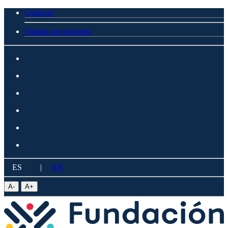
Contacto
Trabaja con nosotros
ES
|
EN
A
-
A
+