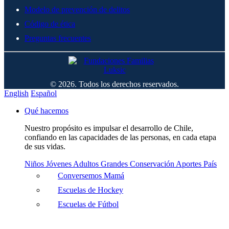
Modelo de prevención de delitos
Código de ética
Preguntas frecuentes
© 2026. Todos los derechos reservados.
English
Español
Qué hacemos
Nuestro propósito es impulsar el desarrollo de Chile,
confiando en las capacidades de las personas, en cada etapa
de sus vidas.
Niños
Jóvenes
Adultos
Grandes
Conservación
Aportes País
Conversemos Mamá
Escuelas de Hockey
Escuelas de Fútbol