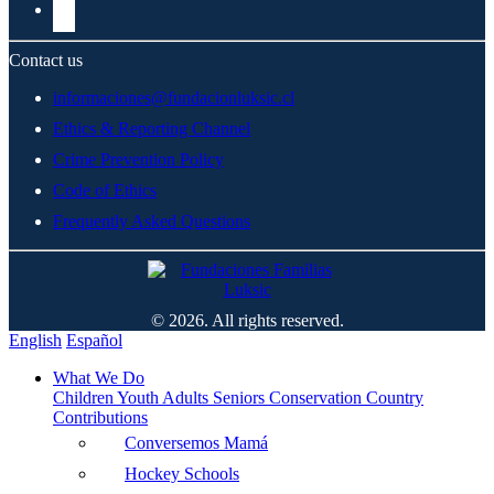
Contact us
informaciones@fundacionluksic.cl
Ethics & Reporting Channel
Crime Prevention Policy
Code of Ethics
Frequently Asked Questions
© 2026. All rights reserved.
English
Español
What We Do
Children
Youth
Adults
Seniors
Conservation
Country
Contributions
Conversemos Mamá
Hockey Schools