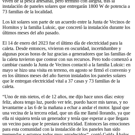
viven de la pesca artesanal, pero terminó con alegría, tras la
instalación de paneles solares que entregarán 1800 W de potencia a
73 familias de la localidad.
Los kit solares son parte de un acuerdo entre la Junta de Vecinos de
Hornitos y la familia Luksic, que concretó la instalación durante los
últimos meses del año pasado.
El 14 de enero del 2023 fue el último día de electricidad para la
caleta. Desde entonces, vivieron en oscuridad, incertidumbre y
algunas pocas horas de luz gracias a generadores que las familias de
la caleta tuvieron que costear con sus recursos. Pero todo comenzó a
cambiar cuando la Junta de Vecinos contactó a la familia Luksic: en
mayo se hizo una visita en terreno, en agosto se firmó el convenio y
en los últimos meses del año fueron instalados los paneles solares
que le entregan electricidad vital a 37 casas y 73 familias de la
caleta.
“Uno de mis nietos, el de 12 años, me dijo hace unos días: estoy
feliz, ahora tengo luz, puedo ver tele, puedo hacer mis tareas, y no
levantarme a las 6 de la mañana a echar a andar el motor. Igual que
una vecina de la tercera edad, que un día me llamó llorando, ya que
ella ni siquiera tenía un generador y tenía que esperar a que llegara
un vecino para que le prestara electricidad. Entonces las emociones
para esta comunidad con la instalación de los paneles han sido
tremendas y estamos todos muy agradecidos”, contó Gelda Ábalos,