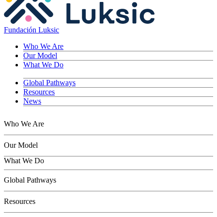
Fundación Luksic
Who We Are
Our Model
What We Do
Global Pathways
Resources
News
Who We Are
Our Model
What We Do
Children
Global Pathways
Youth
Adults
Resources
Seniors
Conservation