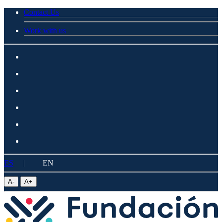
Contact Us
Work with us
ES
|
EN
A
-
A
+