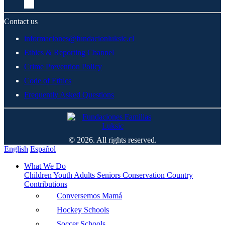
Contact us
informaciones@fundacionluksic.cl
Ethics & Reporting Channel
Crime Prevention Policy
Code of Ethics
Frequently Asked Questions
© 2026. All rights reserved.
English
Español
What We Do
Children
Youth
Adults
Seniors
Conservation
Country
Contributions
Conversemos Mamá
Hockey Schools
Soccer Schools