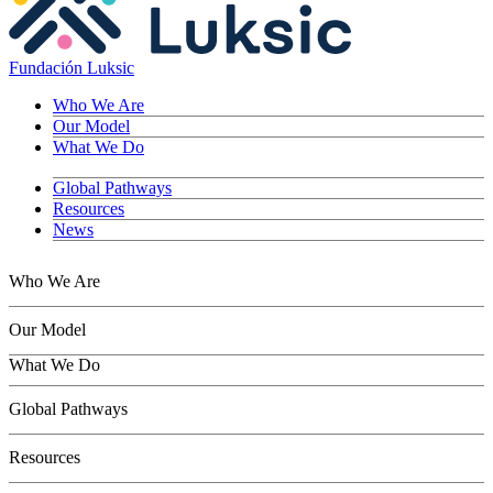
Fundación Luksic
Who We Are
Our Model
What We Do
Global Pathways
Resources
News
Who We Are
Our Model
What We Do
Children
Global Pathways
Youth
Adults
Resources
Seniors
Conservation