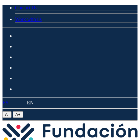
Contact Us
Work with us
ES
|
EN
A
-
A
+