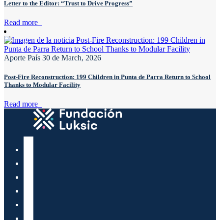
Letter to the Editor: “Trust to Drive Progress”
Read more
Aporte País
30 de March, 2026
Post-Fire Reconstruction: 199 Children in Punta de Parra Return to School
Thanks to Modular Facility
Read more