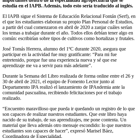
importantes dentro de la especialidad agropecuaria que se
estudia en el IAPB. Además, todo esto sería traducido al inglés.
El IAPB sigue el Sistema de Educación Relacional Fontán (Serf), en
el que los estudiantes elaboran su propio Plan Personal de Estudios,
a partir del cual comenzaron en abril de 2020 a zanjar cuáles serían
los temas a trabajar durante el año. Todos ellos debían tener algo en
común: escribirían sobre tipos de cultivos como hortalizas y frutales.
José Tomás Herrera, alumno del 1ºC durante 2020, asegura que
participar en la actividad fue muy gratificante: “Para mi fue
entretenido, porque fue una experiencia nueva y sé que ese
aprendizaje me va a servir para más adelante”.
Durante la Semana del Libro realizada de forma online entre el 26 y
30 de abril de 2021, el equipo de Fomento Lector junto al
Departamento IPA realizó el lanzamiento de IPAndemia ante la
comunidad pascualina, recibiendo felicitaciones por el trabajo
realizado.
“Encuentro maravilloso que pueda ir quedando un registro de lo que
son capaces de realizar nuestros estudiantes. Que este libro haya
nacido de su trabajo, de sus aprendizajes, me pone contenta. Un
material que lleva además otro mensaje escondido: lo que nuestros
estudiantes son capaces de hacer”, expresó Marisel Báez,
Coordinadora de Especialidad.