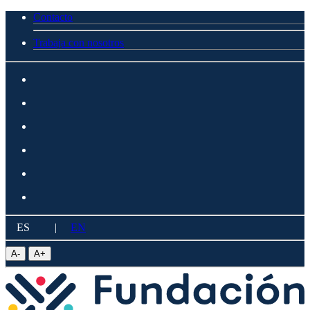
Contacto
Trabaja con nosotros
ES
|
EN
A
-
A
+