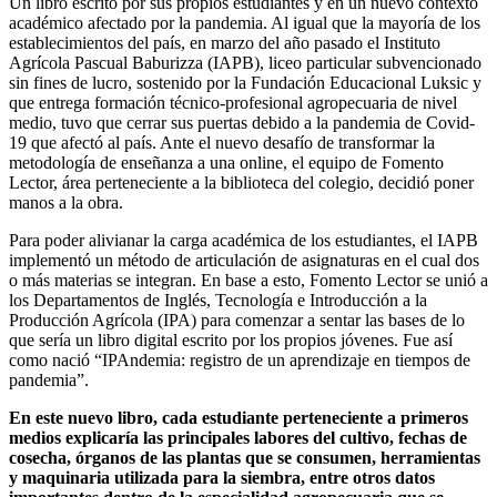
Un libro escrito por sus propios estudiantes y en un nuevo contexto
académico afectado por la pandemia. Al igual que la mayoría de los
establecimientos del país, en marzo del año pasado el Instituto
Agrícola Pascual Baburizza (IAPB), liceo particular subvencionado
sin fines de lucro, sostenido por la Fundación Educacional Luksic y
que entrega formación técnico-profesional agropecuaria de nivel
medio, tuvo que cerrar sus puertas debido a la pandemia de Covid-
19 que afectó al país. Ante el nuevo desafío de transformar la
metodología de enseñanza a una online, el equipo de Fomento
Lector, área perteneciente a la biblioteca del colegio, decidió poner
manos a la obra.
Para poder alivianar la carga académica de los estudiantes, el IAPB
implementó un método de articulación de asignaturas en el cual dos
o más materias se integran. En base a esto, Fomento Lector se unió a
los Departamentos de Inglés, Tecnología e Introducción a la
Producción Agrícola (IPA) para comenzar a sentar las bases de lo
que sería un libro digital escrito por los propios jóvenes. Fue así
como nació “IPAndemia: registro de un aprendizaje en tiempos de
pandemia”.
En este nuevo libro, cada estudiante perteneciente a primeros
medios explicaría las principales labores del cultivo, fechas de
cosecha, órganos de las plantas que se consumen, herramientas
y maquinaria utilizada para la siembra, entre otros datos