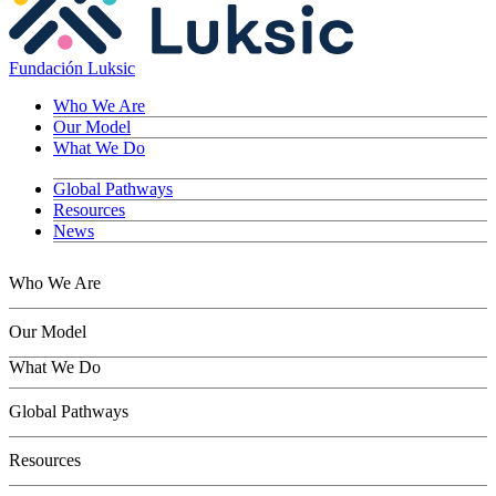
Fundación Luksic
Who We Are
Our Model
What We Do
Global Pathways
Resources
News
Who We Are
Our Model
What We Do
Children
Global Pathways
Youth
Adults
Resources
Seniors
Conservation