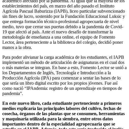
académico afectado por la pandemia. Al igual que la mayoría de los
establecimientos del país, en marzo del año pasado el Instituto
Agrícola Pascual Baburizza (IAPB), liceo particular subvencionado
sin fines de lucro, sostenido por la Fundación Educacional Luksic y
que entrega formación técnico-profesional agropecuaria de nivel
medio, tuvo que cerrar sus puertas debido a la pandemia de Covid-
19 que afectó al país. Ante el nuevo desafío de transformar la
metodología de enseñanza a una online, el equipo de Fomento
Lector, área perteneciente a la biblioteca del colegio, decidió poner
manos a la obra.
Para poder alivianar la carga académica de los estudiantes, el IAPB
implementó un método de articulación de asignaturas en el cual dos
o más materias se integran. En base a esto, Fomento Lector se unió a
los Departamentos de Inglés, Tecnología e Introducción a la
Producción Agrícola (IPA) para comenzar a sentar las bases de lo
que sería un libro digital escrito por los propios jóvenes. Fue así
como nació “IPAndemia: registro de un aprendizaje en tiempos de
pandemia”.
En este nuevo libro, cada estudiante perteneciente a primeros
medios explicaría las principales labores del cultivo, fechas de
cosecha, órganos de las plantas que se consumen, herramientas
y maquinaria utilizada para la siembra, entre otros datos
importantes dentro de la especialidad agropecuaria que se