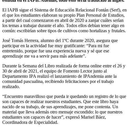
estudia en el IAPB. Además, todo esto sería traducido al inglés.
El IAPB sigue el Sistema de Educación Relacional Fontán (Serf), en
el que los estudiantes elaboran su propio Plan Personal de Estudios,
a partir del cual comenzaron en abril de 2020 a zanjar cuáles serían
los temas a trabajar durante el año. Todos ellos debían tener algo en
común: escribirían sobre tipos de cultivos como hortalizas y frutales.
José Tomás Herrera, alumno del 1ºC durante 2020, asegura que
participar en la actividad fue muy gratificante: “Para mi fue
entretenido, porque fue una experiencia nueva y sé que ese
aprendizaje me va a servir para más adelante”.
Durante la Semana del Libro realizada de forma online entre el 26 y
30 de abril de 2021, el equipo de Fomento Lector junto al
Departamento IPA realizó el lanzamiento de IPAndemia ante la
comunidad pascualina, recibiendo felicitaciones por el trabajo
realizado.
“Encuentro maravilloso que pueda ir quedando un registro de lo que
son capaces de realizar nuestros estudiantes. Que este libro haya
nacido de su trabajo, de sus aprendizajes, me pone contenta. Un
material que lleva además otro mensaje escondido: lo que nuestros
estudiantes son capaces de hacer”, expresó Marisel Báez,
Coordinadora de Especialidad.