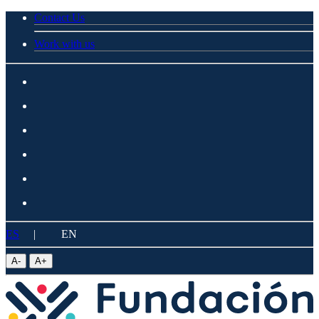
Contact Us
Work with us
ES
|
EN
A
-
A
+