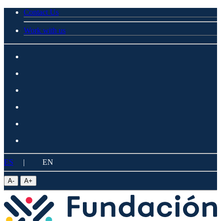
Contact Us
Work with us
ES
|
EN
A
-
A
+