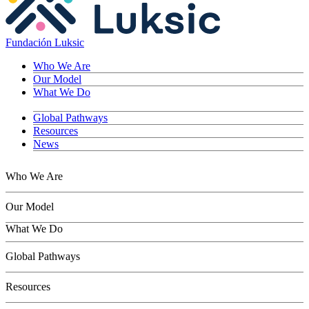
Fundación Luksic
Who We Are
Our Model
What We Do
Global Pathways
Resources
News
Who We Are
Our Model
What We Do
Children
Global Pathways
Youth
Adults
Resources
Seniors
Conservation