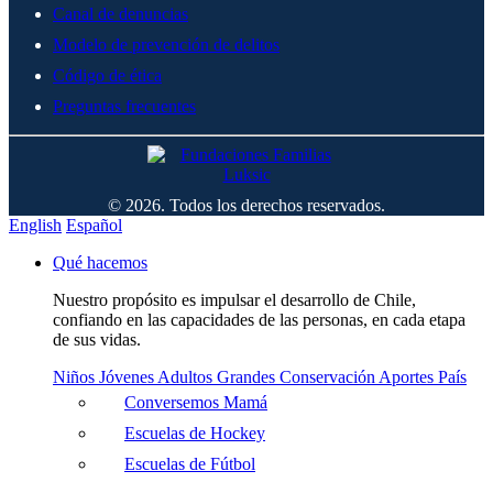
Canal de denuncias
Modelo de prevención de delitos
Código de ética
Preguntas frecuentes
© 2026. Todos los derechos reservados.
English
Español
Qué hacemos
Nuestro propósito es impulsar el desarrollo de Chile,
confiando en las capacidades de las personas, en cada etapa
de sus vidas.
Niños
Jóvenes
Adultos
Grandes
Conservación
Aportes País
Conversemos Mamá
Escuelas de Hockey
Escuelas de Fútbol