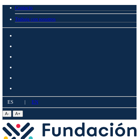
Contacto
Trabaja con nosotros
ES
|
EN
A
-
A
+