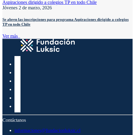
Jóvenes
2 de marzo, 2026
Se abren las inscripciones para programa Aspiraciones dirigido a colegios
TP en todo Chile
Ver más
Contáctanos
informaciones@fundacionluksic.cl