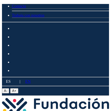
Contacto
Trabaja con nosotros
ES
|
EN
A
-
A
+