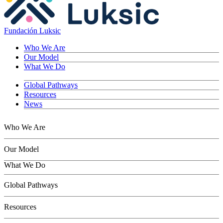
Fundación Luksic
Who We Are
Our Model
What We Do
Global Pathways
Resources
News
Who We Are
Our Model
What We Do
Children
Global Pathways
Youth
Adults
Resources
Seniors
Conservation