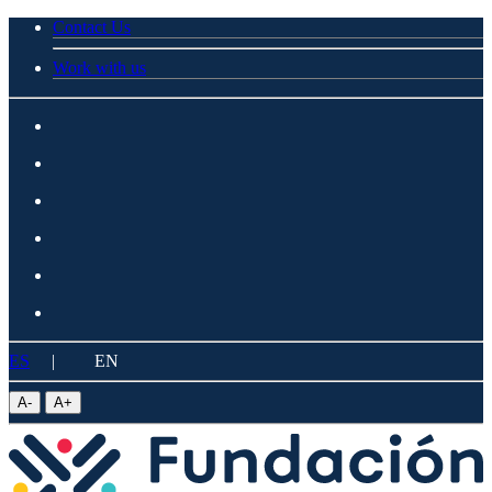
Contact Us
Work with us
ES
|
EN
A
-
A
+