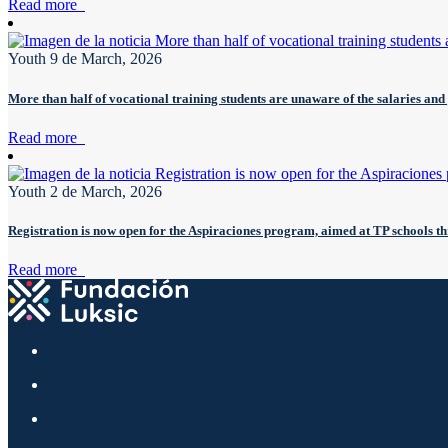
Read more
Youth
9 de March, 2026
More than half of vocational training students are unaware of the salaries and
Read more
Youth
2 de March, 2026
Registration is now open for the Aspiraciones program, aimed at TP schools t
Read more