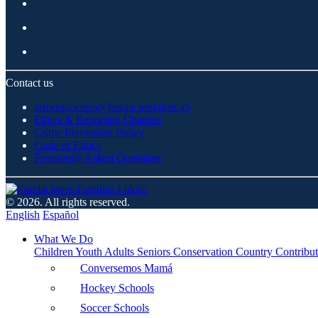
Contact us
informaciones@fundacionluksic.cl
Ethics & Reporting Channel
Crime Prevention Policy
Code of Ethics
Frequently Asked Questions
© 2026. All rights reserved.
English
Español
What We Do
Children
Youth
Adults
Seniors
Conservation
Country Contribut
Conversemos Mamá
Hockey Schools
Soccer Schools