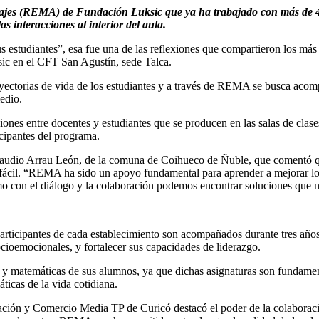
zajes (REMA) de Fundación Luksic que ya ha trabajado con más de 450
s interacciones al interior del aula.
s estudiantes”, esa fue una de las reflexiones que compartieron los más
ic en el CFT San Agustín, sede Talca.
ayectorias de vida de los estudiantes y a través de REMA se busca acomp
edio.
ciones entre docentes y estudiantes que se producen en las salas de clase
cipantes del programa.
Claudio Arrau León, de la comuna de Coihueco de Ñuble, que comentó q
a fácil. “REMA ha sido un apoyo fundamental para aprender a mejorar lo
mo con el diálogo y la colaboración podemos encontrar soluciones que no
rticipantes de cada establecimiento son acompañados durante tres años 
socioemocionales, y fortalecer sus capacidades de liderazgo.
e y matemáticas de sus alumnos, ya que dichas asignaturas son fundame
ticas de la vida cotidiana.
ción y Comercio Media TP de Curicó destacó el poder de la colaboració