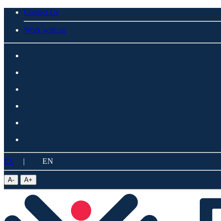
Contact Us
Work with us
ES
|
EN
A
-
A
+