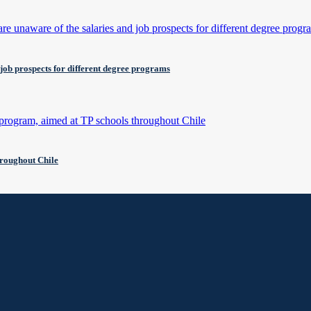
 job prospects for different degree programs
hroughout Chile