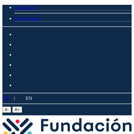
Contact Us
Work with us
ES
|
EN
A
-
A
+