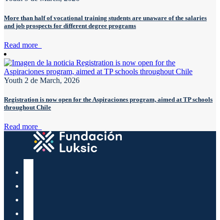
More than half of vocational training students are unaware of the salaries
and job prospects for different degree programs
Read more
Youth
2 de March, 2026
Registration is now open for the Aspiraciones program, aimed at TP schools
throughout Chile
Read more