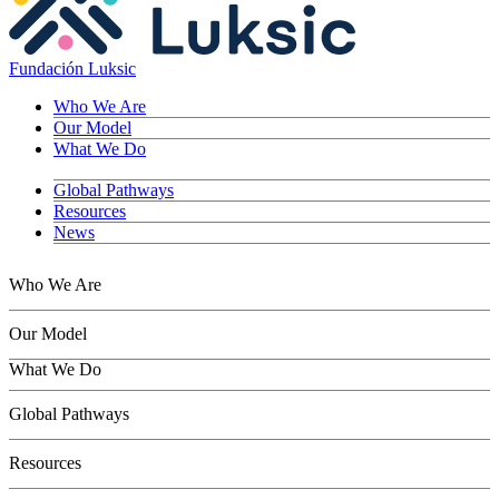
Fundación Luksic
Who We Are
Our Model
What We Do
Global Pathways
Resources
News
Who We Are
Our Model
What We Do
Children
Global Pathways
Youth
Adults
Resources
Seniors
Conservation