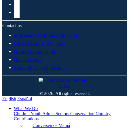
Contact us
informaciones@fundacionluksic.cl
Ethics & Reporting Channel
Crime Prevention Policy
Code of Ethics
Frequently Asked Questions
© 2026. All rights reserved.
English
Español
What We Do
Children
Youth
Adults
Seniors
Conservation
Country
Contributions
Conversemos Mamá